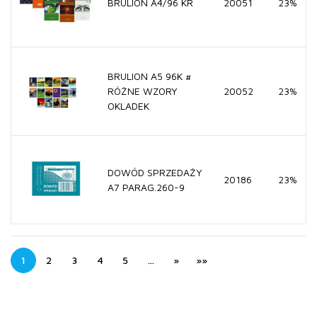
BRULION A4/96 KR
20051
23%
BRULION A5 96K #
RÓŻNE WZORY
20052
23%
OKLADEK
DOWÓD SPRZEDAŻY
20186
23%
A7 PARAG.260-9
1
2
3
4
5
…
»
»»