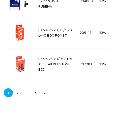
52-559 AV 48
204000
23%
RUBENA
Dętka 26 x 1,75/1,90
205113
23%
L-40 BOX ROMET
Dętka 26 x 1/9/2,125
AV-L-48 DEESTONE
207283
23%
BOX
1
2
3
4
»