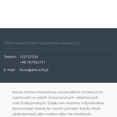
FIRMA HANDLOWO-USŁUGOWA ARKUS S.C
Telefon:
122721229
+48 797592171
E-mail:
biuro@arkus24.pl
INFORMACJE
Nasza strona internetowa używa plików cookies (tzw.
ciasteczek) w celach statystycznych, reklamowych
Kontakt
oraz funkcjonalnych. Dzięki nim możemy indywidualnie
Trasy Dostaw
dostosować stronę do twoich potrzeb. Każdy może
zaakceptować pliki cookies albo ma możliwość
REGULAMINY