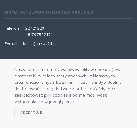
FIRMA HANDLOWO-USŁUGOWA ARKUS S.C
Telefon:
122721229
+48 797592171
E-mail:
biuro@arkus24.pl
INFORMACJE
Nasza strona internetowa używa plików cookies (tzw.
ciasteczek) w celach statystycznych, reklamowych
Kontakt
oraz funkcjonalnych. Dzięki nim możemy indywidualnie
Trasy Dostaw
dostosować stronę do twoich potrzeb. Każdy może
zaakceptować pliki cookies albo ma możliwość
REGULAMINY
wyłączenia ich w przeglądarce.
Regulamin
AKCEPTUJĘ
RODO