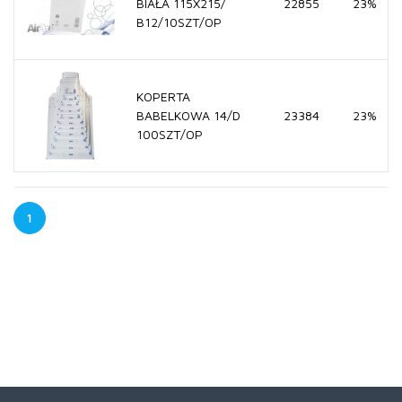
BIAŁA 115X215/
22855
23%
B12/10SZT/OP
KOPERTA
BABELKOWA 14/D
23384
23%
100SZT/OP
1