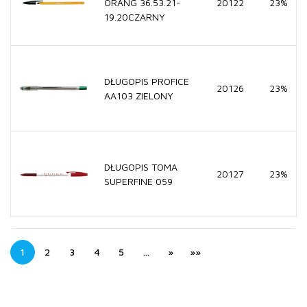
ORANG 36.53.21-
20122
23%
19.20CZARNY
DŁUGOPIS PROFICE
20126
23%
AA103 ZIELONY
DŁUGOPIS TOMA
20127
23%
SUPERFINE 059
1
2
3
4
5
…
»
»»