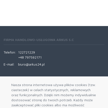
FIRMA HANDLOWO-USŁUGOWA ARKUS S.C
Telefon:
122721229
+48 797592171
E-mail:
biuro@arkus24.pl
INFORMACJE
Nasza strona internetowa używa plików cookies (tzw.
ciasteczek) w celach statystycznych, reklamowych
Kontakt
oraz funkcjonalnych. Dzięki nim możemy indywidualnie
Trasy Dostaw
dostosować stronę do twoich potrzeb. Każdy może
zaakceptować pliki cookies albo ma możliwość
REGULAMINY