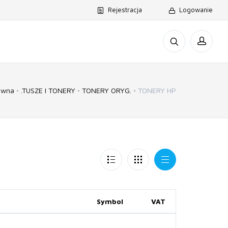
Rejestracja
Logowanie
ówna
.TUSZE I TONERY
TONERY ORYG.
TONERY HP
Symbol
VAT