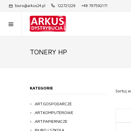
biuro@arkus24.pl
122721229
+48 797592171
TONERY HP
KATEGORIE
Sortuj 
.ART.GOSPODARCZE
MIOTŁY,SZCZOTKI,ŚCIĄGACZKI
.ART.KOMPUTEROWE
MOPY I WIADRA
INNE
.ART.PAPIERNICZE
PROFESJONALNE ZEST. SPRZĄTAJĄCE
KALKULATORY
BLOKI BIUROWE
.BIURO I SZKOŁA