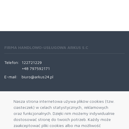
FIRMA HANDLOWO-USŁUGOWA ARKUS S.C
Telefon:
122721229
+48 797592171
E-mail:
biuro@arkus24.pl
INFORMACJE
Nasza strona internetowa używa plików cookies (tzw.
ciasteczek) w celach statystycznych, reklamowych
Kontakt
oraz funkcjonalnych. Dzięki nim możemy indywidualnie
Trasy Dostaw
dostosować stronę do twoich potrzeb. Każdy może
zaakceptować pliki cookies albo ma możliwość
REGULAMINY