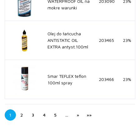
WATERPROOF OIL na
203090
23%
mokre warunki
Olej do łańcucha
ANTISTATIC OIL
203465
23%
EXTRA antyst.100ml
Smar TEFLEX teflon
203466
23%
100ml spray
1
2
3
4
5
…
»
»»